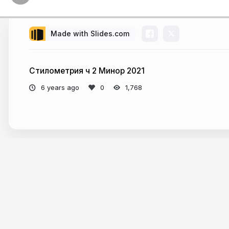
Made with Slides.com
Стилометрия ч 2 Минор 2021
6 years ago
1,768
More from
danilsko