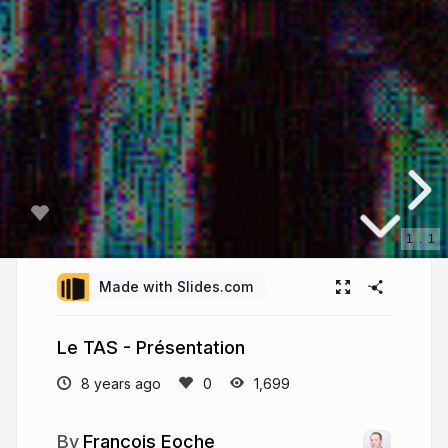
1
.
1
Made with Slides.com
Le TAS - Présentation
8 years ago
1,699
François Eoche