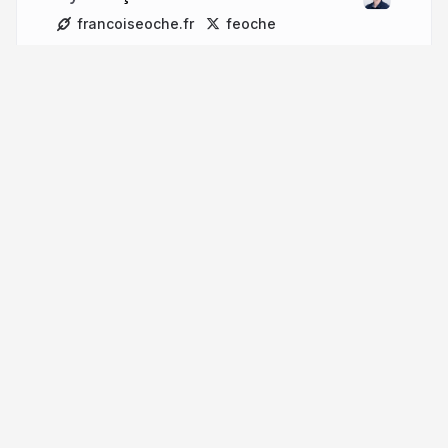
francoiseoche.fr
feoche
More from
François Eoche