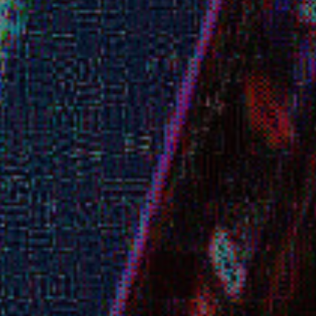
SpeedRennes
Collectif visant à promouvoir les
événements
autour du
Speedrun et du TAS
Commentaire de marathons de Speedrun
Présentation live de Speedruns
Conférences autour du sujet
François 'Starsky' Eoche
Commentateur/Évangéliste du Speedrun
Speedrun :
SteamWorld Dig
Speedrun préféré :
Super Mario Odyssey
Any%