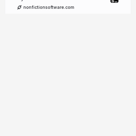
nonfictionsoftware.com
More from
Jo Devriendt