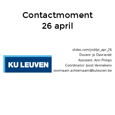
Contactmoment 26 april
Contactmoment
Onderwerpen:
26 april
17a. Turingmachines
17b. Programmeerparadigma's
3 polls: FSA's, Linear programming, Zuse
slides.com/jod/pt_apr_26
Docent: Jo Devriendt
Uitsmijter:
Assistent: Ann Philips
Konrad Zuse
Coördinator: Joost Vennekens
voornaam.achternaam@kuleuven.be