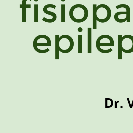
fisiop
epilep
Dr. 