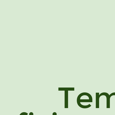
Medicina.
Dr.
Virgilio
Hernando
Requejo.
Neurociencias.
Tem