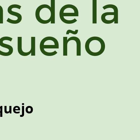
s de la
l sueño
quejo