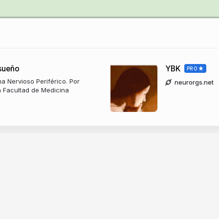
 sueño
YBK
PRO
a Nervioso Periférico. Por
neurorgs.net
la Facultad de Medicina