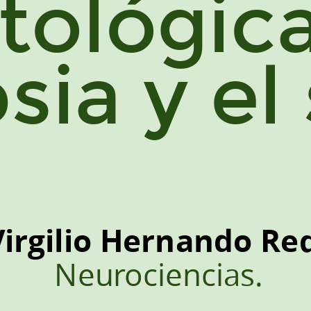
atológica
sia y e
Virgilio Hernando Re
Neurociencias.