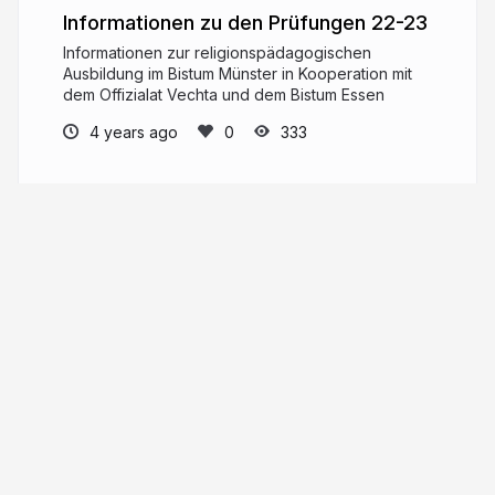
Informationen zu den Prüfungen 22-23
Informationen zur religionspädagogischen
Ausbildung im Bistum Münster in Kooperation mit
dem Offizialat Vechta und dem Bistum Essen
4 years ago
333
Daniel Meyer zu Gellenbeck
Religionslehrer und Referent Bischöfliches
Generalvikariat Münster
meyer-zu-
gellenbeck@bistum-muenster.de
More from
Daniel Meyer zu
Gellenbeck