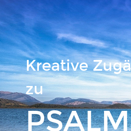
Kreative Zug
zu
PSAL