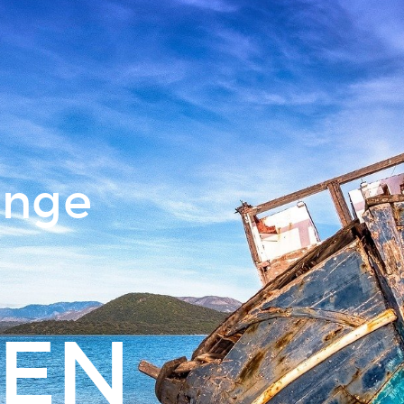
änge
MEN