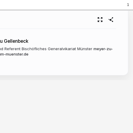
1
zu Gellenbeck
nd Referent Bischöfliches Generalvikariat Münster
meyer-zu-
um-muenster.de