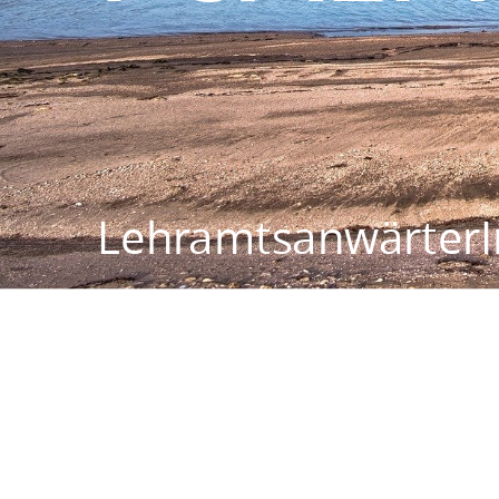
LehramtsanwärterI