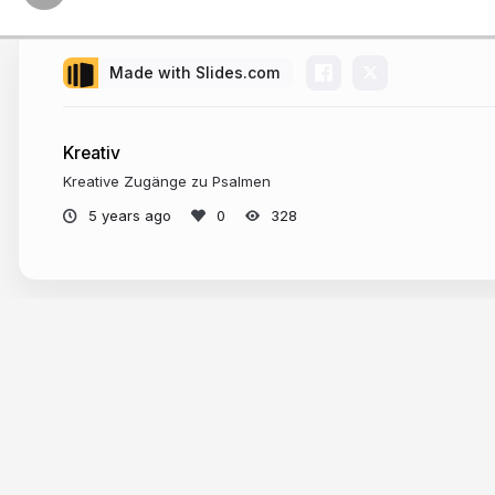
Made with Slides.com
Kreativ
Kreative Zugänge zu Psalmen
5 years ago
328
More from
Daniel Meyer zu Gellenbec