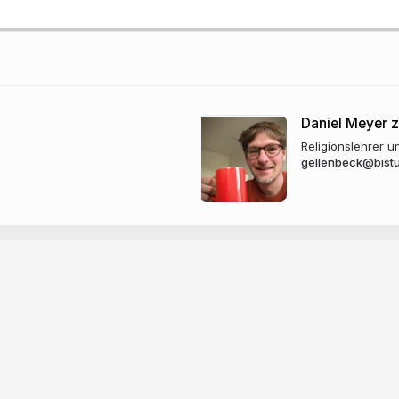
Daniel Meyer 
Religionslehrer u
gellenbeck@bist
k