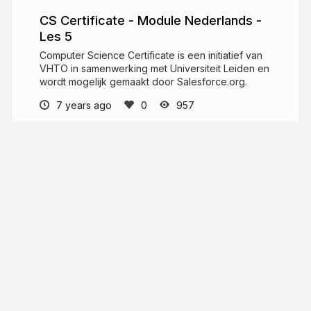
CS Certificate - Module Nederlands -
Les 5
Computer Science Certificate is een initiatief van
VHTO in samenwerking met Universiteit Leiden en
wordt mogelijk gemaakt door Salesforce.org.
7 years ago
957
VHTO
Landelijk expertisebureau meisjes/vrouwen
en bèta/techniek
vhto.nl
VHTOamsterdam
More from
VHTO