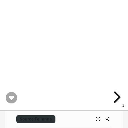
1
Source:
Felienne