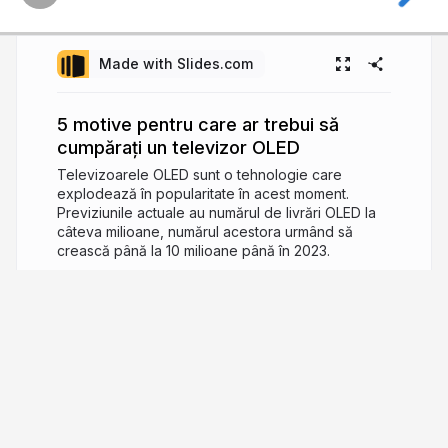
Made with Slides.com
5 motive pentru care ar trebui să
cumpărați un televizor OLED
Televizoarele OLED sunt o tehnologie care
explodează în popularitate în acest moment.
Previziunile actuale au numărul de livrări OLED la
câteva milioane, numărul acestora urmând să
crească până la 10 milioane până în 2023.
6 years ago
884
Emi
Preocupat de gadget-uri, lucruri si aspecte
tehnic si chiar politehnice pe alocuri, de online si
web si magazine virtuale si marketing pe internet,
dar si de altele pe care probabil le voi aminti si
aici.