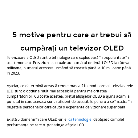
mai
accesibilă
pentru
majoritatea
5 motive pentru care ar trebui să
cumpărătorilor.
cumpărați un televizor OLED
Cu
Televizoarele OLED sunt o tehnologie care explodează în popularitate în
toate
acest moment. Previziunile actuale au numărul de livrări OLED la câteva
milioane, numărul acestora urmând să crească până la 10 milioane până
acestea,
în 2023.
prețul
Așadar, ce determină această cerere masivă? În mod normal, televizoarele
afișajelor
LCD sunt o opțiune mult mai accesibilă pentru majoritatea
OLED
cumpărătorilor. Cu toate acestea, prețul afișajelor OLED a ajuns acum la
punctul în care acestea sunt suficient de accesibile pentru a se încadra în
a
bugetele persoanelor care caută o experiență de vizionare superioară.
ajuns
Există 5 domenii în care OLED-urile,
ca tehnologie
, depășesc complet
acum
performanța pe care o pot atinge afișele LCD.
la