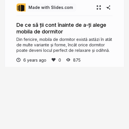
că
vei
Made with Slides.com
avea
mai
De ce să ții cont înainte de a-ți alege
mobila de dormitor
mult
Din fericire, mobila de dormitor există astăzi în atât
spațiu.
de multe variante și forme, încât orice dormitor
poate deveni locul perfect de relaxare și odihnă.
6 years ago
875
Emi
Preocupat de gadget-uri, lucruri si aspecte
tehnic si chiar politehnice pe alocuri, de online si
web si magazine virtuale si marketing pe internet,
dar si de altele pe care probabil le voi aminti si
aici.
emrzone.ro
emilioandmore