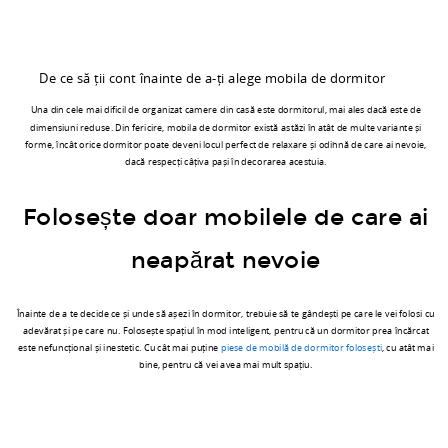
nevoie,
dacă
respecți
De ce să ții cont înainte de a-ți alege mobila de dormitor
câțiva
Una din cele mai dificil de organizat camere din casă este dormitorul, mai ales dacă este de
dimensiuni reduse. Din fericire, mobila de dormitor există astăzi în atât de multe variante și
pași
forme, încât orice dormitor poate deveni locul perfect de relaxare și odihnă de care ai nevoie,
în
dacă respecți câțiva pași în decorarea acestuia.
decorarea
Folosește doar mobilele de care ai
acestuia.
Folosește
neapărat nevoie
doar
mobilele
Înainte de a te decide ce și unde să așezi în dormitor, trebuie să te gândești pe care le vei folosi cu
adevărat și pe care nu. Folosește spațiul în mod inteligent, pentru că un dormitor prea încărcat
de
este nefuncțional și inestetic. Cu cât mai puține
piese de mobilă de dormitor folosești
, cu atât mai
bine, pentru că vei avea mai mult spațiu.
care
ai
neapărat