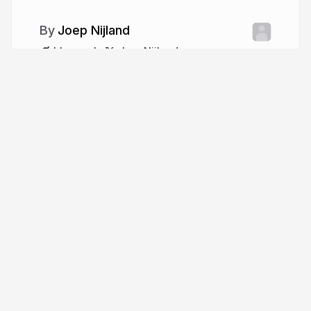
Joep Nijland
blearn.nl
JoepNijland
More from
Joep Nijland