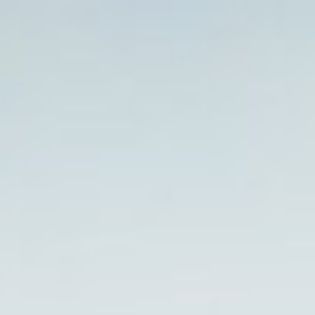
Pielęgnacja
brody
męskiej,
czyli
czego
będziesz
potrzebować.