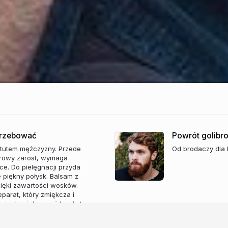
otrzebować
Powrót golibr
 atutem mężczyzny. Przede
Od brodaczy dla 
etrowy zarost, wymaga
ące. Do pielęgnacji przyda
e piękny połysk. Balsam z
zięki zawartości wosków.
eparat, który zmiękcza i
ria do pielęgnacji brody to
a do strzyżenia i trymer.
raszamy serdecznie!