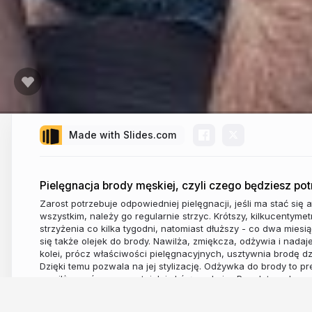
Made with Slides.com
Pielęgnacja brody męskiej, czyli czego będziesz p
Zarost potrzebuje odpowiedniej pielęgnacji, jeśli ma stać się
wszystkim, należy go regularnie strzyc. Krótszy, kilkucentym
strzyżenia co kilka tygodni, natomiast dłuższy - co dwa miesi
się także olejek do brody. Nawilża, zmiękcza, odżywia i nadaj
kolei, prócz właściwości pielęgnacyjnych, usztywnia brodę d
Dzięki temu pozwala na jej stylizację. Odżywka do brody to pr
nawilża zarówno zarost, jak i skórę pod nim. Przydatne akceso
także szczotka zwana kartaczem, grzebień, nożyczki, maszynk
Wskazówek dotyczących pielęgnacji brody szukaj też na Zap