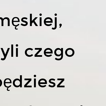
męskiej,
yli czego
będziesz